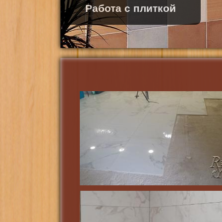
Работа с плиткой
Кровля крыши